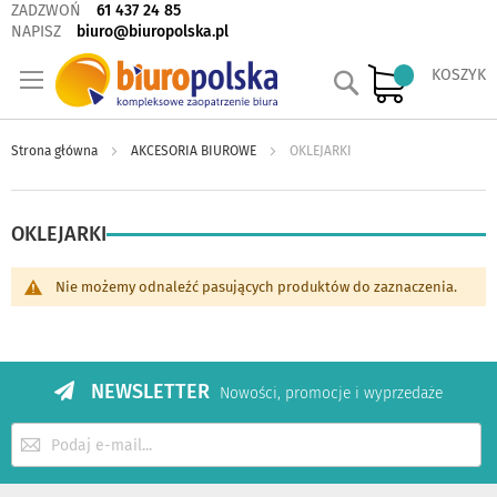
ZADZWOŃ
61 437 24 85
NAPISZ
biuro@biuropolska.pl
Szukaj
KOSZYK
Strona główna
AKCESORIA BIUROWE
OKLEJARKI
OKLEJARKI
Nie możemy odnaleźć pasujących produktów do zaznaczenia.
NEWSLETTER
Nowości, promocje i wyprzedaże
Subskrybuj
nasz
newsletter: