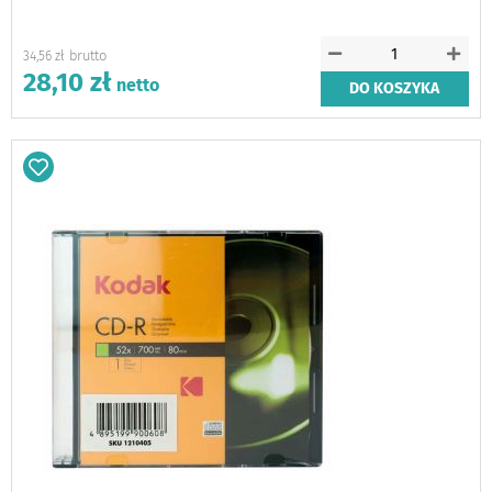
34,56 zł
28,10 zł
DO KOSZYKA
Dodaj
do
schowka