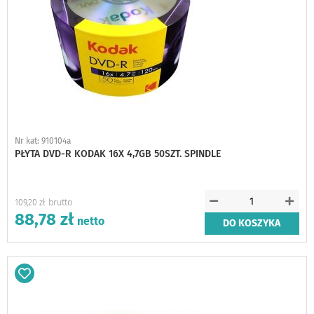
Nr kat: 910104a
PŁYTA DVD-R KODAK 16X 4,7GB 50SZT. SPINDLE
109,20 zł
88,78 zł
DO KOSZYKA
Dodaj
do
schowka