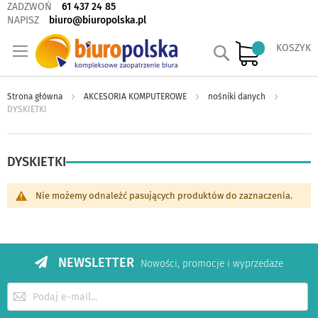
ZADZWOŃ
61 437 24 85
NAPISZ
biuro@biuropolska.pl
Szukaj
KOSZYK
Strona główna
AKCESORIA KOMPUTEROWE
nośniki danych
DYSKIETKI
DYSKIETKI
Nie możemy odnaleźć pasujących produktów do zaznaczenia.
NEWSLETTER
Nowości, promocje i wyprzedaże
Subskrybuj
nasz
newsletter: