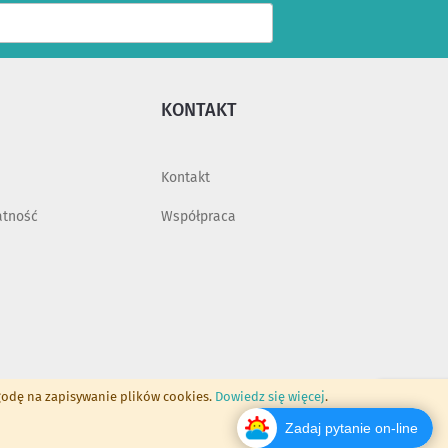
Dodaj
KONTAKT
Kontakt
atność
Współpraca
godę na zapisywanie plików cookies.
Dowiedz się więcej
.
Zadaj pytanie on-line