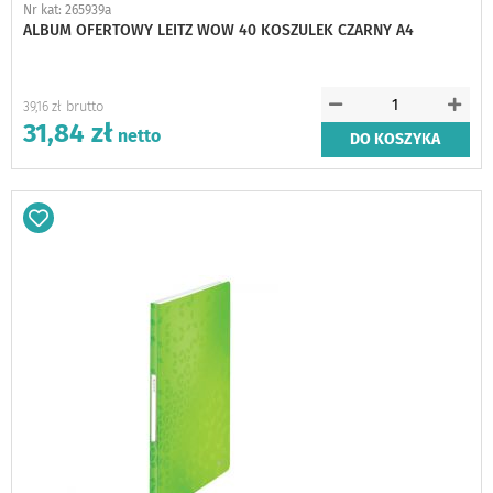
Nr kat: 265939a
ALBUM OFERTOWY LEITZ WOW 40 KOSZULEK CZARNY A4
39,16 zł
31,84 zł
DO KOSZYKA
Dodaj
do
schowka