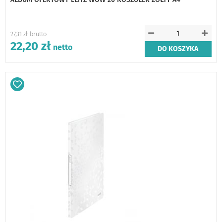
27,31 zł
22,20 zł
DO KOSZYKA
Dodaj
do
schowka