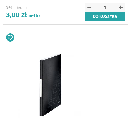
3,69 zł
3,00 zł
DO KOSZYKA
Dodaj
do
schowka