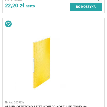
22,20 zł
DO KOSZYKA
Dodaj
do
schowka
Nr kat: 265933a
ALBUM OFERTOWY LEITZ WOW 20 KOSZULEK ŻÓŁTY A4