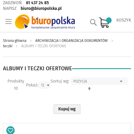
ZADZWOŃ
61 437 24 85
NAPISZ
biuro@biuropolska.pl
Szukaj
KOSZYK
Strona główna
ARCHIWIZACJA I ORGANIZACJA DOKUMENTÓW
teczki
ALBUMY I TECZKI OFERTOWE
ALBUMY I TECZKI OFERTOWE
Produkty
Sortuj wg:
Pokaż:
Ustaw
10
kierunek
malejący
Kupuj wg
Dodaj