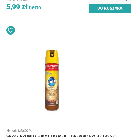
5,99 zł
DO KOSZYKA
Dodaj
do
schowka
Nr kat: M86029a
SPRAY PRONTO 300ML DO MEBLI DREWNIANYCH CLASSIC