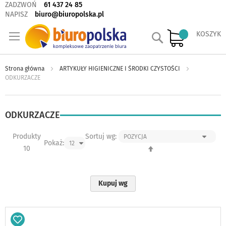
ZADZWOŃ
61 437 24 85
NAPISZ
biuro@biuropolska.pl
Szukaj
KOSZYK
Strona główna
ARTYKUŁY HIGIENICZNE I ŚRODKI CZYSTOŚCI
ODKURZACZE
ODKURZACZE
Produkty
Sortuj wg:
Pokaż:
Ustaw
10
kierunek
malejący
Kupuj wg
Dodaj