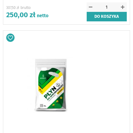
307,50 zł
250,00 zł
DO KOSZYKA
Dodaj
do
schowka