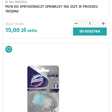
Nr kat: MA8002a
PŁYN DO SPRYSKIWACZY SPRINKLEY 10G 3SZT. W PROSZKU
TRÓJPAK
18,45 zł
15,00 zł
DO KOSZYKA
Dodaj
do
schowka