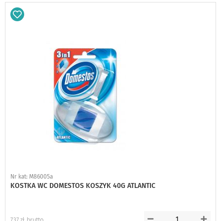
Dodaj
do
schowka
Nr kat: M86005a
KOSTKA WC DOMESTOS KOSZYK 40G ATLANTIC
7,37 zł