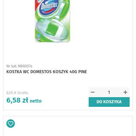
Nr kat: M86007a
KOSTKA WC DOMESTOS KOSZYK 40G PINE
8,09 zł
6,58 zł
DO KOSZYKA
Dodaj
do
schowka