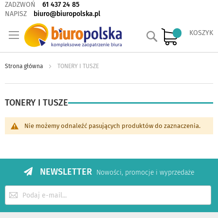
ZADZWOŃ
61 437 24 85
NAPISZ
biuro@biuropolska.pl
Szukaj
KOSZYK
Strona główna
TONERY I TUSZE
TONERY I TUSZE
Nie możemy odnaleźć pasujących produktów do zaznaczenia.
NEWSLETTER
Nowości, promocje i wyprzedaże
Subskrybuj
nasz
newsletter: