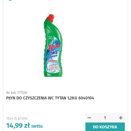
do
schowka
Nr kat: 777326
PŁYN DO CZYSZCZENIA WC TYTAN 1,2KG 6040104
18,44 zł
14,99 zł
DO KOSZYKA