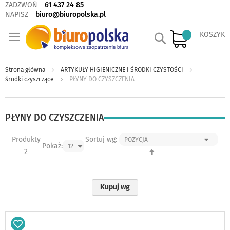
ZADZWOŃ
61 437 24 85
NAPISZ
biuro@biuropolska.pl
Szukaj
KOSZYK
Strona główna
ARTYKUŁY HIGIENICZNE I ŚRODKI CZYSTOŚCI
środki czyszczące
PŁYNY DO CZYSZCZENIA
PŁYNY DO CZYSZCZENIA
Produkty
Sortuj wg:
Pokaż:
Ustaw
2
kierunek
malejący
Kupuj wg
Dodaj