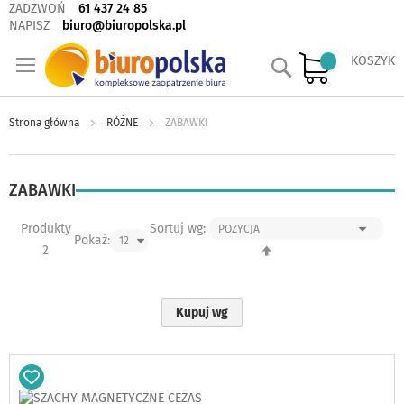
ZADZWOŃ
61 437 24 85
NAPISZ
biuro@biuropolska.pl
Szukaj
KOSZYK
Strona główna
RÓŻNE
ZABAWKI
ZABAWKI
Produkty
Sortuj wg:
Pokaż:
Ustaw
2
kierunek
malejący
Kupuj wg
Dodaj
do