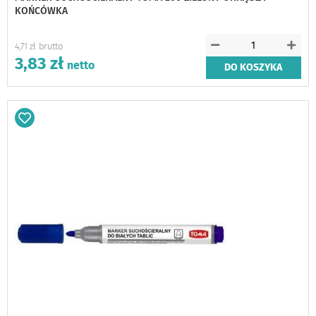
KOŃCÓWKA
4,71 zł
3,83 zł
DO KOSZYKA
Dodaj
do
schowka