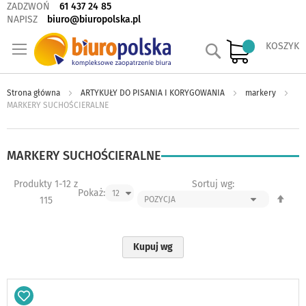
ZADZWOŃ
61 437 24 85
NAPISZ
biuro@biuropolska.pl
Szukaj
KOSZYK
Strona główna
ARTYKUŁY DO PISANIA I KORYGOWANIA
markery
MARKERY SUCHOŚCIERALNE
MARKERY SUCHOŚCIERALNE
Produkty
1
-
12
z
Sortuj wg:
Pokaż:
Ust
115
kie
mal
Kupuj wg
Dodaj
do