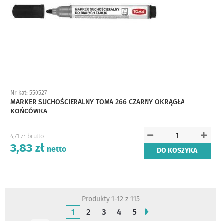
Nr kat: 550527
MARKER SUCHOŚCIERALNY TOMA 266 CZARNY OKRĄGŁA
KOŃCÓWKA
4,71 zł
3,83 zł
DO KOSZYKA
Produkty
1
-
12
z
115
Strona
Aktualnie czytasz stronę
Strona
Strona
Strona
Strona
Strona
Następne
1
2
3
4
5