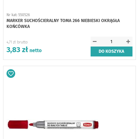
Nr kat: 550526
MARKER SUCHOŚCIERALNY TOMA 266 NIEBIESKI OKRĄGŁA
KOŃCÓWKA
4,71 zł
3,83 zł
DO KOSZYKA
Dodaj
do
schowka