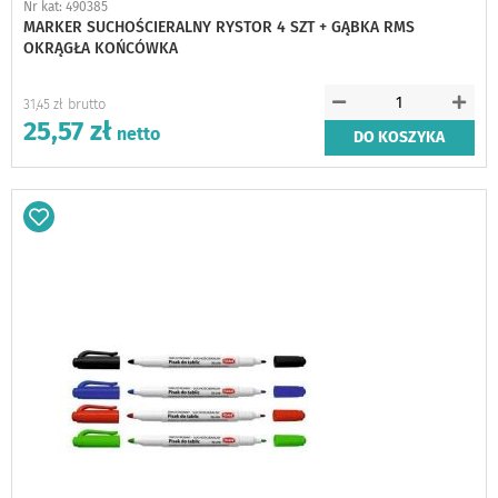
Nr kat: 490385
MARKER SUCHOŚCIERALNY RYSTOR 4 SZT + GĄBKA RMS
OKRĄGŁA KOŃCÓWKA
31,45 zł
25,57 zł
DO KOSZYKA
Dodaj
do
schowka