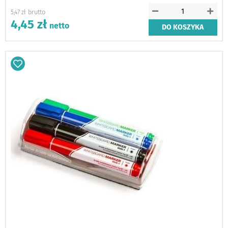
5,47 zł
4,45 zł
DO KOSZYKA
Dodaj
do
schowka