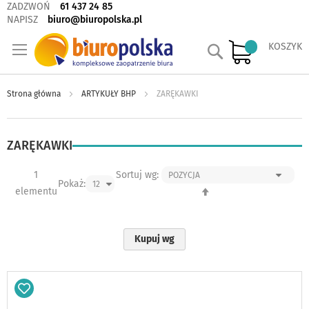
ZADZWOŃ
61 437 24 85
NAPISZ
biuro@biuropolska.pl
Szukaj
KOSZYK
Strona główna
ARTYKUŁY BHP
ZARĘKAWKI
ZARĘKAWKI
1
Sortuj wg:
Pokaż:
Ustaw
elementu
kierunek
malejący
Kupuj wg
Dodaj
do