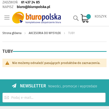
ZADZWOŃ
61 437 24 85
NAPISZ
biuro@biuropolska.pl
Szukaj
KOSZYK
Strona główna
AKCESORIA DO WYSYŁEK
TUBY
TUBY
Nie możemy odnaleźć pasujących produktów do zaznaczenia.
NEWSLETTER
Nowości, promocje i wyprzedaże
Subskrybuj
nasz
newsletter: