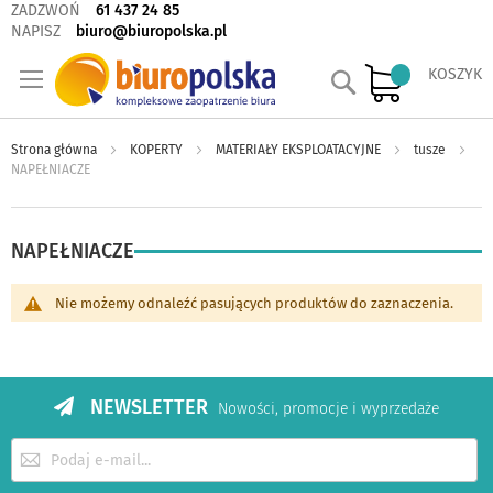
ZADZWOŃ
61 437 24 85
NAPISZ
biuro@biuropolska.pl
Szukaj
KOSZYK
Strona główna
KOPERTY
MATERIAŁY EKSPLOATACYJNE
tusze
NAPEŁNIACZE
NAPEŁNIACZE
Nie możemy odnaleźć pasujących produktów do zaznaczenia.
NEWSLETTER
Nowości, promocje i wyprzedaże
Subskrybuj
nasz
newsletter: