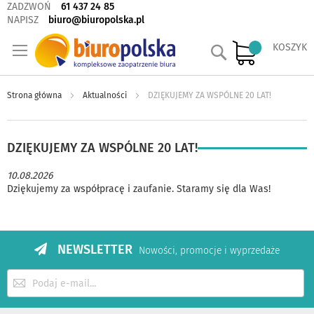
ZADZWOŃ
61 437 24 85
NAPISZ
biuro@biuropolska.pl
Szukaj
KOSZYK
Strona główna
Aktualności
DZIĘKUJEMY ZA WSPÓLNE 20 LAT!
DZIĘKUJEMY ZA WSPÓLNE 20 LAT!
10.08.2026
Dziękujemy za współpracę i zaufanie. Staramy się dla Was!
NEWSLETTER
Nowości, promocje i wyprzedaże
Subskrybuj
nasz
newsletter: