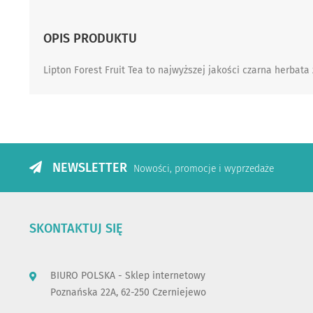
the
beginning
OPIS PRODUKTU
of
the
images
Lipton Forest Fruit Tea to najwyższej jakości czarna herbata
gallery
NEWSLETTER
Nowości, promocje i wyprzedaże
SKONTAKTUJ SIĘ
BIURO POLSKA - Sklep internetowy
Poznańska 22A, 62-250 Czerniejewo