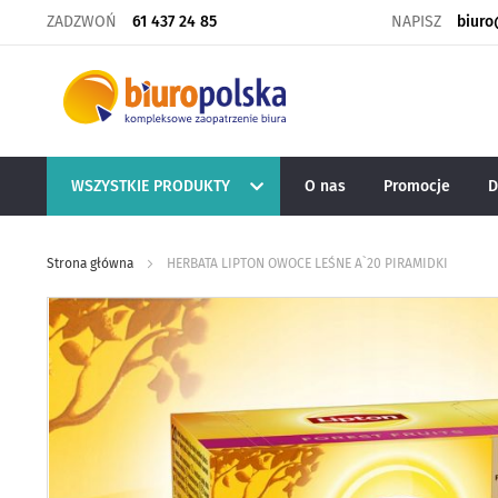
ZADZWOŃ
61 437 24 85
NAPISZ
biuro
WSZYSTKIE PRODUKTY
O nas
Promocje
D
Strona główna
HERBATA LIPTON OWOCE LEŚNE A`20 PIRAMIDKI
Skip
to
the
end
of
the
images
gallery