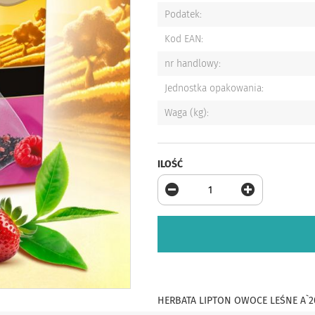
Więcej
Podatek
informacji
Kod EAN
nr handlowy
Jednostka opakowania
Waga (kg)
ILOŚĆ
HERBATA LIPTON OWOCE LEŚNE A`20 