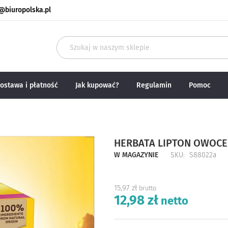
@biuropolska.pl
Szukaj
ostawa i płatność
Jak kupować?
Regulamin
Pomoc
HERBATA LIPTON OWOCE 
W MAGAZYNIE
SKU
S88022a
15,97 zł
12,98 zł