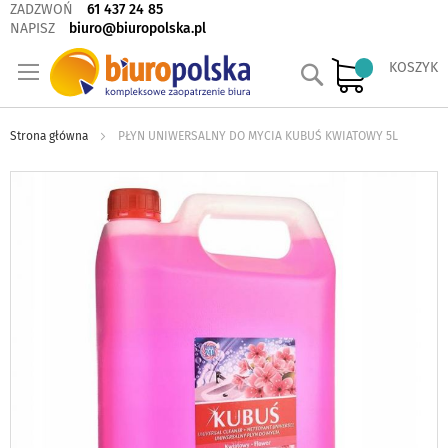
ZADZWOŃ
61 437 24 85
NAPISZ
biuro@biuropolska.pl
Szukaj
KOSZYK
Strona główna
PŁYN UNIWERSALNY DO MYCIA KUBUŚ KWIATOWY 5L
Skip
to
the
end
of
the
images
gallery