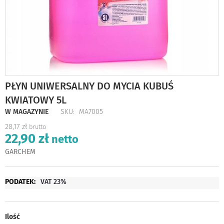
Skip
PŁYN UNIWERSALNY DO MYCIA KUBUŚ
to
KWIATOWY 5L
the
beginning
W MAGAZYNIE
SKU
MA7005
of
28,17 zł
the
22,90 zł
images
gallery
GARCHEM
Więcej
VAT 23%
informacji
Ilość