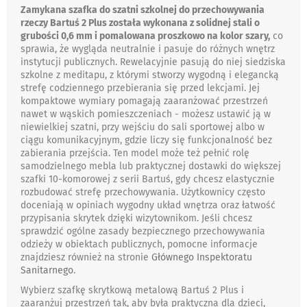
Zamykana szafka do szatni szkolnej do przechowywania
rzeczy Bartuś 2 Plus została wykonana z solidnej stali o
grubości 0,6 mm i pomalowana proszkowo na kolor szary,
co
sprawia, że wygląda neutralnie i pasuje do różnych wnętrz
instytucji publicznych. Rewelacyjnie pasują do niej siedziska
szkolne z meditapu, z którymi stworzy wygodną i elegancką
strefę codziennego przebierania się przed lekcjami. Jej
kompaktowe wymiary pomagają zaaranżować przestrzeń
nawet w wąskich pomieszczeniach - możesz ustawić ją w
niewielkiej szatni, przy wejściu do sali sportowej albo w
ciągu komunikacyjnym, gdzie liczy się funkcjonalność bez
zabierania przejścia. Ten model może też pełnić rolę
samodzielnego mebla lub praktycznej dostawki do większej
szafki 10-komorowej z serii Bartuś, gdy chcesz elastycznie
rozbudować strefę przechowywania. Użytkownicy często
doceniają w opiniach wygodny układ wnętrza oraz łatwość
przypisania skrytek dzięki wizytownikom. Jeśli chcesz
sprawdzić ogólne zasady bezpiecznego przechowywania
odzieży w obiektach publicznych, pomocne informacje
znajdziesz również na stronie
Głównego Inspektoratu
Sanitarnego
.
Wybierz szafkę skrytkową metalową Bartuś 2 Plus i
zaaranżuj przestrzeń tak, aby była praktyczna dla dzieci,