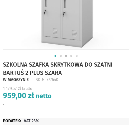
Skip
SZKOLNA SZAFKA SKRYTKOWA DO SZATNI
to
BARTUŚ 2 PLUS SZARA
the
beginning
W MAGAZYNIE
SKU
777640
of
1 179,57 zł
the
959,00 zł
images
gallery
.
Więcej
VAT 23%
informacji