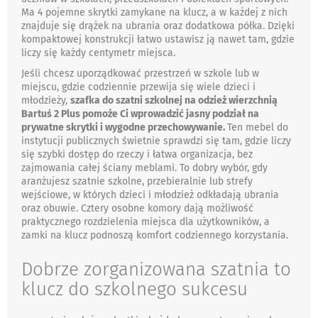
Ma 4 pojemne skrytki zamykane na klucz, a w każdej z nich
znajduje się drążek na ubrania oraz dodatkowa półka. Dzięki
kompaktowej konstrukcji łatwo ustawisz ją nawet tam, gdzie
liczy się każdy centymetr miejsca.
Jeśli chcesz uporządkować przestrzeń w szkole lub w
miejscu, gdzie codziennie przewija się wiele dzieci i
młodzieży,
szafka do szatni szkolnej na odzież wierzchnią
Bartuś 2 Plus pomoże Ci wprowadzić jasny podział na
prywatne skrytki i wygodne przechowywanie.
Ten mebel do
instytucji publicznych świetnie sprawdzi się tam, gdzie liczy
się szybki dostęp do rzeczy i łatwa organizacja, bez
zajmowania całej ściany meblami. To dobry wybór, gdy
aranżujesz szatnie szkolne, przebieralnie lub strefy
wejściowe, w których dzieci i młodzież odkładają ubrania
oraz obuwie. Cztery osobne komory dają możliwość
praktycznego rozdzielenia miejsca dla użytkowników, a
zamki na klucz podnoszą komfort codziennego korzystania.
Dobrze zorganizowana szatnia to
klucz do szkolnego sukcesu